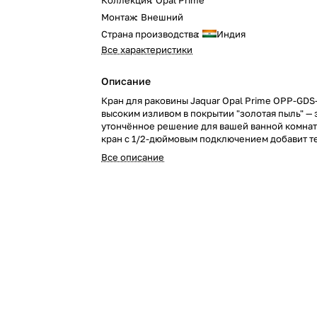
Коллекция
:
Opal Prime
Монтаж
:
Внешний
Страна производства
:
Индия
Все характеристики
Описание
Кран для раковины Jaquar Opal Prime OPP-GDS
высоким изливом в покрытии "золотая пыль" — 
утончённое решение для вашей ванной комнат
кран с 1/2-дюймовым подключением добавит т
подчёркивая роскошь и стиль вашего интерьер
Все описание