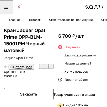
Главная
Каталог
Смесители для ванной и кухни
Сме
Кран Jaquar Opal
6 700 ₽/
шт
Prime OPP-BLM-
15001PM Черный
Под заказ
матовый
Рассчитать доставку
Jaquar Opal Prime
Нашли дешевле?
0
Нет отзывов
Хочу в подарок
Арт.
OPP-BLM-
15001PM
Гарантия 10 лет
Заказать
Товар участвует в акции
Скидка 10% на