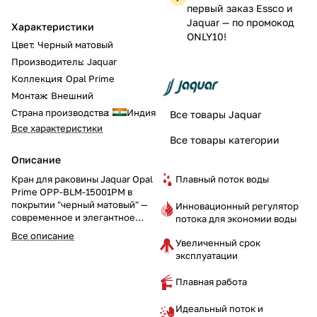
первый заказ Essco и
Jaquar — по промокод
Характеристики
ONLY10!
Цвет
:
Черный матовый
Производитель
:
Jaquar
Коллекция
:
Opal Prime
Монтаж
:
Внешний
Страна производства
:
Индия
Все товары Jaquar
Все характеристики
Все товары категории
Описание
Плавный поток воды
Кран для раковины Jaquar Opal
Prime OPP-BLM-15001PM в
покрытии "черный матовый" —
Инновационный регулятор
современное и элегантное
потока для экономии воды
решение для вашей ванной
Все описание
Увеличенный срок
комнаты. Компактный кран с
эксплуатации
1/2-дюймовым подключением
добавит стильный акцент,
подчёркивая минимализм и
Плавная работа
утончённость интерьера.
Идеальный поток и