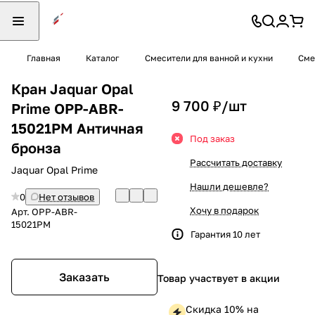
Главная
Каталог
Смесители для ванной и кухни
Сме
Кран Jaquar Opal
9 700 ₽/
шт
Prime OPP-ABR-
15021PM Античная
Под заказ
бронза
Рассчитать доставку
Jaquar Opal Prime
Нашли дешевле?
0
Нет отзывов
Хочу в подарок
Арт.
OPP-ABR-
15021PM
Гарантия 10 лет
Заказать
Товар участвует в акции
Скидка 10% на