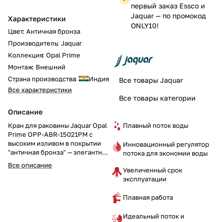
первый заказ Essco и
Jaquar — по промокод
Характеристики
ONLY10!
Цвет
:
Античная бронза
Производитель
:
Jaquar
Коллекция
:
Opal Prime
Монтаж
:
Внешний
Страна производства
:
Индия
Все товары Jaquar
Все характеристики
Все товары категории
Описание
Плавный поток воды
Кран для раковины Jaquar Opal
Prime OPP-ABR-15021PM с
высоким изливом в покрытии
Инновационный регулятор
"античная бронза" — элегантное
потока для экономии воды
и винтажное решение для
Все описание
Увеличенный срок
вашей ванной комнаты.
эксплуатации
Высокий кран с 1/2-дюймовым
подключением подчеркнёт
утончённый вкус и добавит
Плавная работа
благородный акцент в
интерьер.
Идеальный поток и