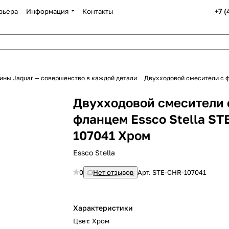
+7 
рьера
Информация
Контакты
ины Jaquar — совершенство в каждой детали
Двухходовой смесители с ф
Двухходовой смесители 
фланцем Essco Stella ST
107041 Хром
Essco Stella
0
Нет отзывов
Арт.
STE-CHR-107041
Характеристики
Цвет
:
Хром