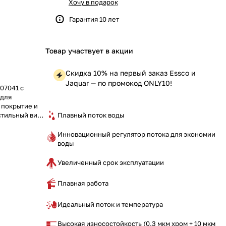
Хочу в подарок
Гарантия 10 лет
Товар участвует в акции
Скидка 10% на первый заказ Essco и
Jaquar — по промокод ONLY10!
07041 с
 для
 покрытие и
Плавный поток воды
стильный вид
делайте вашу
красивой!
Инновационный регулятор потока для экономии
воды
Увеличенный срок эксплуатации
Плавная работа
Идеальный поток и температура
Высокая износостойкость (0,3 мкм хром + 10 мкм