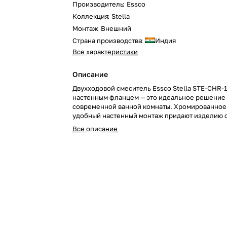
Производитель
:
Essco
Коллекция
:
Stella
Монтаж
:
Внешний
Страна производства
:
Индия
Все характеристики
Описание
Двухходовой смеситель Essco Stella STE-CHR-1
настенным фланцем — это идеальное решение
современной ванной комнаты. Хромированное
удобный настенный монтаж придают изделию 
и практичность. Закажите его уже сегодня и с
Все описание
ванную комнату ещё более функциональной и 