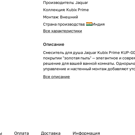
Производитель
:
Jaquar
Коллекция
:
Kubix Prime
Монтаж
:
Внешний
Страна производства
:
Индия
Все характеристики
Описание
Смеситель для душа Jaquar Kubix Prime KUP-G
покрытии "золотая пыль" — элегантное и совр
решение для вашей ванной комнаты. Однорыч
управление и настенный монтаж добавляют ут
благородный акцент в интерьер, создавая атм
Все описание
роскоши и комфорта.
ы
Оплата
Доставка
Информация