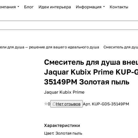
омпания
Блог
Идеи интерьера
Информация
Контакты
ли для душа — решение для вашего идеального душа
Смеситель для ду
Смеситель для душа вн
Jaquar Kubix Prime KUP-
35149PM Золотая пыль
Jaquar Kubix Prime
0
Нет отзывов
Арт.
KUP-GDS-35149PM
Характеристики
Цвет
:
Золотая пыль