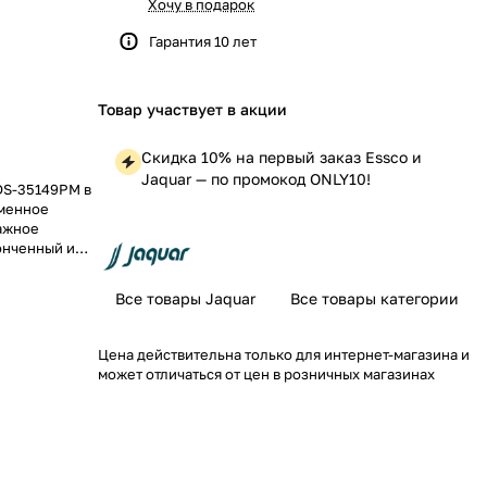
Хочу в подарок
Гарантия 10 лет
Товар участвует в акции
Скидка 10% на первый заказ Essco и
Jaquar — по промокод ONLY10!
DS-35149PM в
еменное
ажное
онченный и
осферу
Все товары Jaquar
Все товары категории
Цена действительна только для интернет-магазина и
может отличаться от цен в розничных магазинах