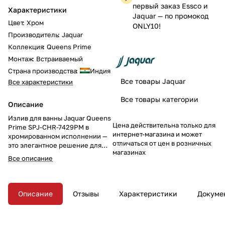
первый заказ Essco и
Характеристики
Jaquar — по промокод
Цвет
:
Хром
ONLY10!
Производитель
:
Jaquar
Коллекция
:
Queens Prime
Монтаж
:
Встраиваемый
Страна производства
:
Индия
Все товары Jaquar
Все характеристики
Все товары категории
Описание
Излив для ванны Jaquar Queens
Цена действительна только для
Prime SPJ-CHR-7429PM в
интернет-магазина и может
хромированном исполнении —
отличаться от цен в розничных
это элегантное решение для
магазинах
вашего интерьера ванной
Все описание
комнаты. С хромированным
покрытием и настенным
фланцем, этот излив добавит
стиль и функциональность
Описание
Отзывы
Характеристики
Докуме
вашему пространству.