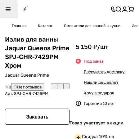
Главная
Каталог
Смесители для ванной и кухни
Изл
Излив для ванны
5 150 ₽/
шт
Jaquar Queens Prime
SPJ-CHR-7429PM
Под заказ
Хром
Рассчитать доставку
Jaquar Queens Prime
Нашли дешевле?
0
Нет отзывов
Хочу в подарок
Арт.
SPJ-CHR-7429PM
Гарантия 10 лет
Заказать
Товар участвует в акции
Скидка 10% на