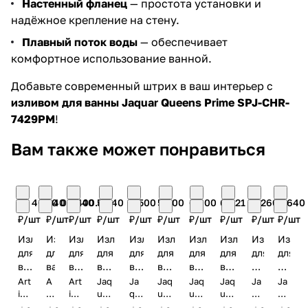
Настенный фланец
— простота установки и
надёжное крепление на стену.
Плавный поток воды
— обеспечивает
комфортное использование ванной.
Добавьте современный штрих в ваш интерьер с
изливом для ванны Jaquar Queens Prime SPJ-CHR-
7429PM
!
Вам также может понравиться
22 400.40
20 000.40
7 400.40
5 940
6 500
5 400
6 000
6 821
4 260
4 640
₽/
шт
₽/
шт
₽/
шт
₽/
шт
₽/
шт
₽/
шт
₽/
шт
₽/
шт
₽/
шт
₽/
шт
Излив
Излив
Излив
Излив
Излив
Излив
Излив
Излив
Излив
Излив
для
для
для
для
для
для
для
для
для
для
ванны
ванны
ванны
ванны
ванны
ванны
ванны
ванны
ванны
ванны
с
Artize
с
Jaquar
с
с
Jaquar
Jaquar
Jaquar
Jaqua
Art
A
Art
Jaq
Ja
Jaq
Jaq
Jaq
Ja
Ja
дивертором
ize
Tiaara
rt
дивертором
ize
Ornamix
uar
дивертором
qu
дивертором
uar
Opal
uar
Opal
uar
Opal
qu
Kubix
qu
Tia
iz
Cel
Orn
ar
Opa
Op
Opa
ar
ar
Artize
SPT-
Artize
Prime
Jaquar
Jaquar
Prime
Prime
Prime
Prime