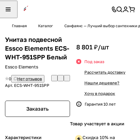
Главная
Каталог
Санфаянс — Лучший выбор сантехники д
Унитаз подвесной
8 801 ₽/
шт
Essco Elements ECS-
WHT-951SPP Белый
Под заказ
Essco Elements
Рассчитать доставку
0
Нет отзывов
Нашли дешевле?
Арт.
ECS-WHT-951SPP
Хочу в подарок
Гарантия 10 лет
Заказать
Товар участвует в акции
Характеристики
Скидка 10% на