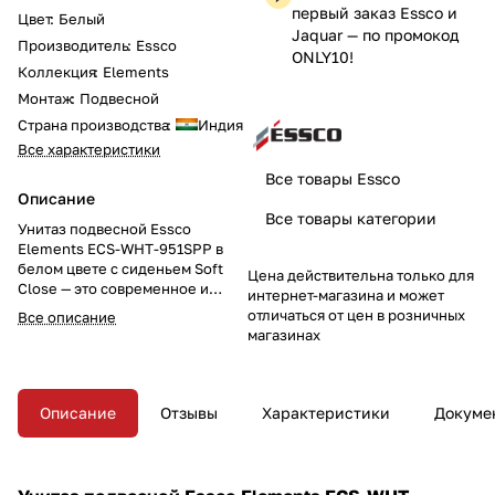
первый заказ Essco и
Цвет
:
Белый
Jaquar — по промокод
Производитель
:
Essco
ONLY10!
Коллекция
:
Elements
Монтаж
:
Подвесной
Страна производства
:
Индия
Все характеристики
Все товары Essco
Описание
Все товары категории
Унитаз подвесной Essco
Elements ECS-WHT-951SPP в
белом цвете с сиденьем Soft
Цена действительна только для
Close — это современное и
интернет-магазина и может
стильное решение для вашего
отличаться от цен в розничных
Все описание
санузла. Компактные размеры
магазинах
365x545x365 мм и комплект
аксессуаров обеспечивают
удобство установки и
использования. Обновите свой
Описание
Отзывы
Характеристики
Докуме
санузел этим элегантным
подвесным унитазом!