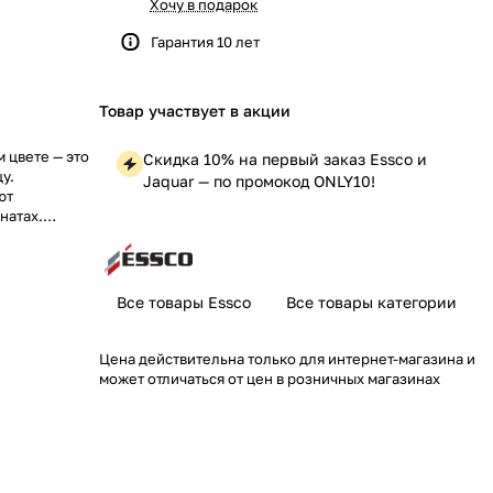
Хочу в подарок
Гарантия 10 лет
Товар участвует в акции
 цвете — это
Скидка 10% на первый заказ Essco и
у.
Jaquar — по промокод ONLY10!
ют
натах.
временной
Все товары Essco
Все товары категории
Цена действительна только для интернет-магазина и
может отличаться от цен в розничных магазинах