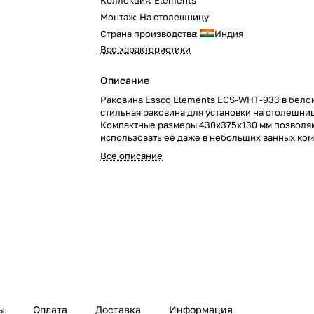
Коллекция
:
Elements
Монтаж
:
На столешницу
Страна производства
:
Индия
Все характеристики
Описание
Раковина Essco Elements ECS-WHT-933 в белом
стильная раковина для установки на столешниц
Компактные размеры 430x375x130 мм позволя
использовать её даже в небольших ванных ком
Обновите ваш санузел с этой элегантной и со
Все описание
раковиной!
ы
Оплата
Доставка
Информация