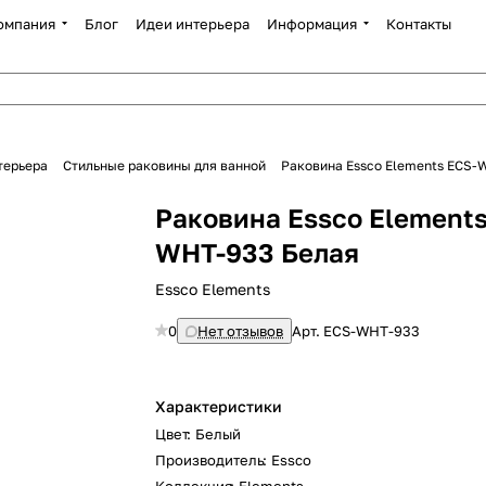
омпания
Блог
Идеи интерьера
Информация
Контакты
терьера
Стильные раковины для ванной
Раковина Essco Elements ECS-
Раковина Essco Elements
WHT-933 Белая
Essco Elements
0
Нет отзывов
Арт.
ECS-WHT-933
Характеристики
Цвет
:
Белый
Производитель
:
Essco