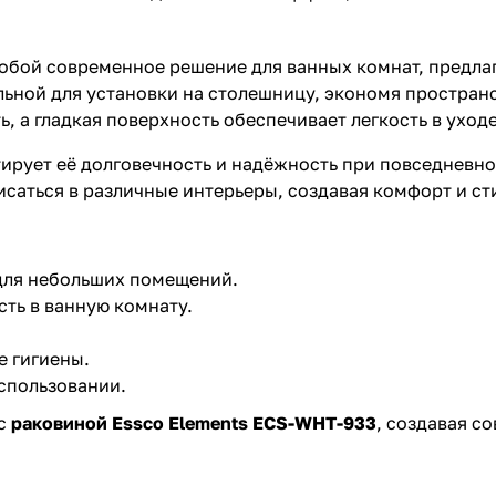
обой современное решение для ванных комнат, предлаг
льной для установки на столешницу, экономя простран
ь, а гладкая поверхность обеспечивает легкость в ухо
тирует её долговечность и надёжность при повседневн
саться в различные интерьеры, создавая комфорт и ст
для небольших помещений.
сть в ванную комнату.
 гигиены.
спользовании.
 с
раковиной Essco Elements ECS-WHT-933
, создавая с