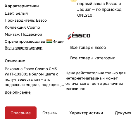
первый заказ Essco и
Характеристики
Jaquar — по промокод
Цвет
:
Белый
ONLY10!
Производитель
:
Essco
Коллекция
:
Cosmo
Монтаж
:
Подвесной
Страна производства
:
Индия
Все товары Essco
Все характеристики
Все товары категории
Описание
Раковина Essco Cosmo CMS-
Цена действительна только для
WHT-103801 в белом цвете с
интернет-магазина и может
полу-пьедесталом — это
отличаться от цен в розничных
подвесная модель, подходящая
магазинах
для современных ванных
Все описание
комнат. С размерами
540x395x185 мм и полным
комплектом крепежных
аксессуаров она обеспечивает
Описание
Отзывы
Характеристики
Докуме
удобство установки и
использования. Обновите ваш
санузел с этой элегантной