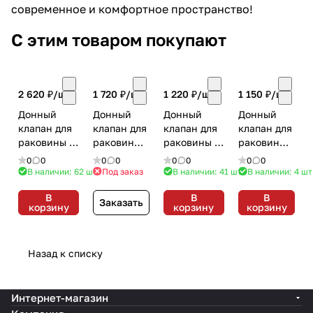
современное и комфортное пространство!
С этим товаром покупают
2 620 ₽/
шт
1 720 ₽/
шт
1 220 ₽/
шт
1 150 ₽/
шт
Донный
Донный
Донный
Донный
клапан для
клапан для
клапан для
клапан для
раковины с
раковины
раковины с
раковины
переливом
с
переливом
с
0
0
0
0
0
0
0
0
Jaquar ALD-
переливом
Jaquar ALD-
переливом
В наличии: 62
шт
Под заказ
В наличии: 41
шт
В наличии: 4
шт
CHR-
Jaquar
CHR-
Jaquar
В
В
В
729L130
ALD-CHR-
709L130
ALD-CHR-
Заказать
корзину
корзину
корзину
Хром
729 Хром
Хром
709 Хром
Назад к списку
Интернет-магазин