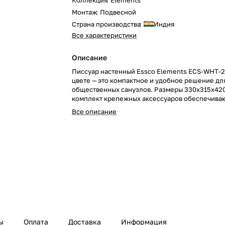
Коллекция
:
Elements
Монтаж
:
Подвесной
Страна производства
:
Индия
Все характеристики
Описание
Писсуар настенный Essco Elements ECS-WHT-2
цвете — это компактное и удобное решение дл
общественных санузлов. Размеры 330x315x420
комплект крепежных аксессуаров обеспечиваю
установки и использования. Обеспечьте гигиен
Все описание
надёжность с этим настенным писсуаром!
ы
Оплата
Доставка
Информация