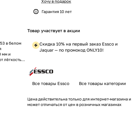
Хочу в подарок
Гарантия 10 лет
Товар участвует в акции
53 в белом
Скидка 10% на первый заказ Essco и
я
Jaquar — по промокод ONLY10!
 мм и
т лёгкость
у и
Все товары Essco
Все товары категории
Цена действительна только для интернет-магазина и
может отличаться от цен в розничных магазинах