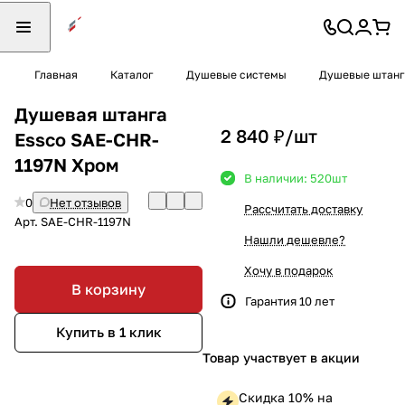
Главная
Каталог
Душевые системы
Душевые штанг
Душевая штанга
2 840 ₽/
шт
Essco SAE-CHR-
1197N Хром
В наличии: 520
шт
0
Нет отзывов
Рассчитать доставку
Арт.
SAE-CHR-1197N
Нашли дешевле?
Хочу в подарок
В корзину
Гарантия 10 лет
Купить в 1 клик
Товар участвует в акции
Скидка 10% на