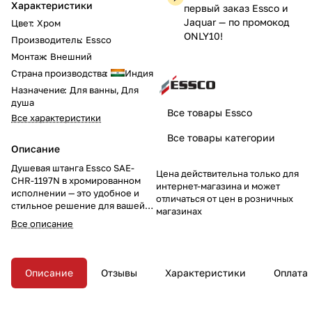
Характеристики
первый заказ Essco и
Jaquar — по промокод
Цвет
:
Хром
ONLY10!
Производитель
:
Essco
Монтаж
:
Внешний
Страна производства
:
Индия
Назначение
:
Для ванны, Для
душа
Все товары Essco
Все характеристики
Все товары категории
Описание
Душевая штанга Essco SAE-
Цена действительна только для
CHR-1197N в хромированном
интернет-магазина и может
исполнении — это удобное и
отличаться от цен в розничных
стильное решение для вашей
магазинах
душевой зоны. Штанга
Все описание
диаметром 19 мм и длиной 600
мм оснащена держателем для
душевой лейки. Закажите этот
продукт уже сегодня и добавьте
Описание
Отзывы
Характеристики
Оплата
функциональность и
элегантность в вашу душевую!