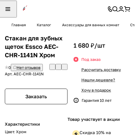
Главная
Каталог
Аксессуары для ванных комнат
Ст
Стакан для зубных
1 680 ₽/
шт
щеток Essco AEC-
CHR-1141N Хром
Под заказ
0
Нет отзывов
Рассчитать доставку
Арт.
AEC-CHR-1141N
Нашли дешевле?
Хочу в подарок
Заказать
Гарантия 10 лет
Товар участвует в акции
Характеристики
Цвет
:
Хром
Скидка 10% на