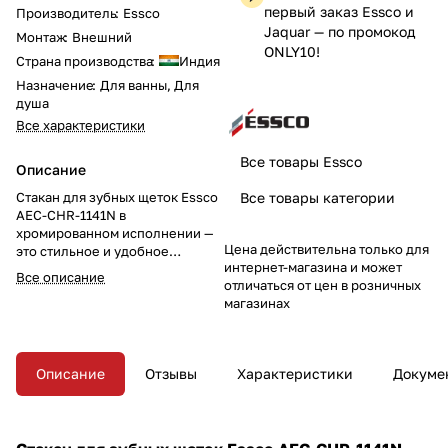
первый заказ Essco и
Производитель
:
Essco
Jaquar — по промокод
Монтаж
:
Внешний
ONLY10!
Страна производства
:
Индия
Назначение
:
Для ванны, Для
душа
Все характеристики
Все товары Essco
Описание
Стакан для зубных щеток Essco
Все товары категории
AEC-CHR-1141N в
хромированном исполнении —
Цена действительна только для
это стильное и удобное
интернет-магазина и может
решение для вашей ванной
Все описание
отличаться от цен в розничных
комнаты. Элегантный и
магазинах
прочный, он обеспечивает
удобное хранение зубных
щеток и добавляет
современный акцент в
Описание
Отзывы
Характеристики
Докуме
интерьер. Обновите вашу
ванную комнату с этим
аксессуаром!